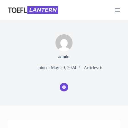
S
k
i
p
t
o
c
o
n
t
e
admin
n
t
Joined: May 29, 2024
Articles: 6